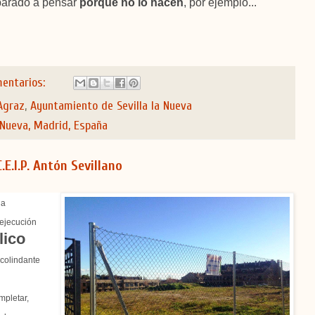
parado a pensar
porqué no lo hacen
, por ejemplo...
mentarios:
Agraz
,
Ayuntamiento de Sevilla la Nueva
 Nueva, Madrid, España
.E.I.P. Antón Sevillano
la
 ejecución
lico
colindante
mpletar,