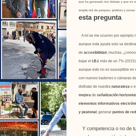
que h
a generado rico debate
y que en e
amplia red de parques, jardines y zonas 
esta pregunta
.
A mí se me ocurren por ejemplo
aunque esta ayuda solo va destina
de
accesibilidad
, muchas, ¿conoce
bajar el
I.B.I.
más de un 7% (2015) 
aunque esto no es susceptible en e
con nuevos badenes o cámaras de v
disfrutar de nuestra
naturaleza
o e
mejora
de
señalización horizonta
elementos informativos electrón
y peatonal
; generar
puntos de red
Y competencia o no de tu