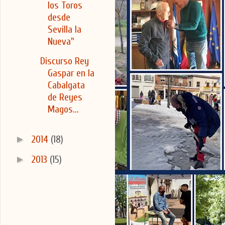
los Toros
desde
Sevilla la
Nueva"
Discurso Rey
Gaspar en la
Cabalgata
de Reyes
Magos...
►
2014
(18)
►
2013
(15)