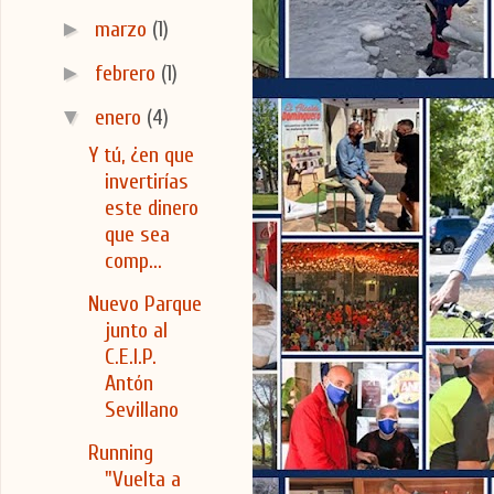
►
marzo
(1)
►
febrero
(1)
▼
enero
(4)
Y tú, ¿en que
invertirías
este dinero
que sea
comp...
Nuevo Parque
junto al
C.E.I.P.
Antón
Sevillano
Running
"Vuelta a