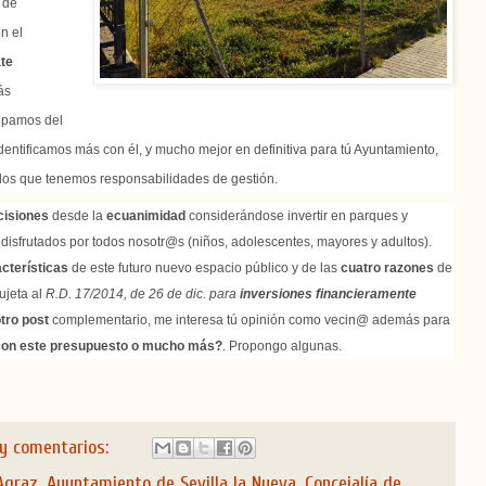
 de
n el
te
ás
cipamos del
dentificamos más con él, y mucho mejor en definitiva para tú Ayuntamiento,
los que tenemos responsabilidades de gestión.
cisiones
desde la
ecuanimidad
considerándose invertir en parques y
disfrutados por todos nosotr@s (niños, adolescentes, mayores y adultos).
cterísticas
de este futuro nuevo espacio público y de las
cuatro razones
de
ujeta a
l
R.D. 17/2014, de 26 de dic. para
inversiones financieramente
tro post
complementario, me interesa tú opinión como vecin@ además para
con este presupuesto o mucho más?
. Propongo algunas.
y comentarios:
Agraz
,
Ayuntamiento de Sevilla la Nueva
,
Concejalía de