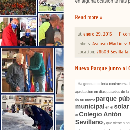
en alguna ocasión te has 
Read more »
at
enero 29, 2015
11 co
Labels:
Asensio Martínez 
Location:
28609 Sevilla la
Nuevo Parque junto al C
Ha generado cierta controversia 
aprobación en días pasados de la
parque púb
de un nuevo
municipal
solar
en el
Colegio Antón
al
Sevillano
y que viene a co