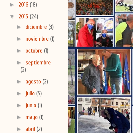
►
2016
(18)
▼
2015
(24)
►
diciembre
(3)
►
noviembre
(1)
►
octubre
(1)
►
septiembre
(2)
►
agosto
(2)
►
julio
(5)
►
junio
(1)
►
mayo
(1)
►
abril
(2)