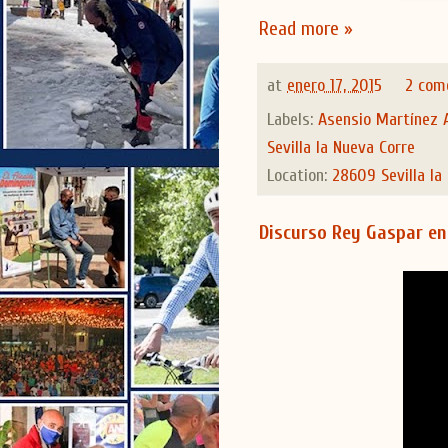
Read more »
at
enero 17, 2015
2 com
Labels:
Asensio Martínez 
Sevilla la Nueva Corre
Location:
28609 Sevilla la
Discurso Rey Gaspar en