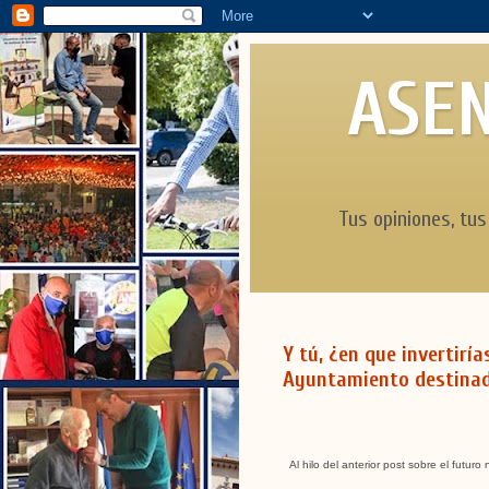
ASEN
Tus opiniones, tus
Y tú, ¿en que invertirí
Ayuntamiento destinad
Al hilo del anterior post sobre el futur