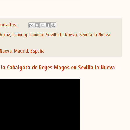
entarios:
Agraz
,
running
,
running Sevilla la Nueva
,
Sevilla la Nueva
,
 Nueva, Madrid, España
 la Cabalgata de Reyes Magos en Sevilla la Nueva