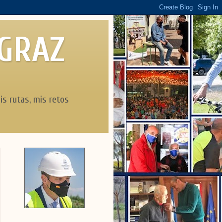
AGRAZ
is rutas, mis retos
Día del árbol