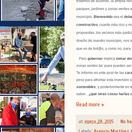
estamos de acuerdo, la amplia red
parques, jardines y zonas verdes e
municipio.
Bienvenido
sea el
deba
constructivo
, cuanto más rico y m
propuestas, los vecinos más parti
diseño de nuestro municipio, nos i
que es de tod@s, y como no, para 
Pero
gobernar
implica
tomar de
zonas verdes tal, pues pueden ser 
Te informo en este
post
de las
cara
peso para afrontar esta inversión s
sostenibles
; y posteriormente en
o
saber...
¿que otras cosas harías 
Read more »
at
enero 28, 2015
No ha
Labels:
Asensio Martínez 