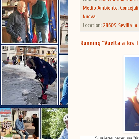
Medio Ambiente
,
Concejal
Nueva
Location:
28609 Sevilla la
Running "Vuelta a los T
Si quieres hacer una "ti