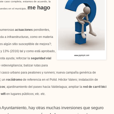
ste caso completa, estamos de acuerdo, la
me hago
verdes en el municipio,
 numerosas
actuaciones
pendientes,
da a infraestructuras, como en materia
s algún sitio susceptible de mejora?;
y 13% (2016) tal y como está aprobado,
www.gopixpic.com
sta ayuda; reforzar la
seguridad vial
ideovigilancia; balizar rutas para
l casco urbano para peatones y
runners;
nueva campaña genérica de
l
; un
rocódromo
de referencia en el Polid. Héctor Valero; instalación de
icos
; ajardinamiento del paseo hacia Valdelagua; ampliar la
red de carril bici
 wifi
en lugares públicos; etc. etc.
 Ayuntamiento, hay otras muchas inversiones que seguro