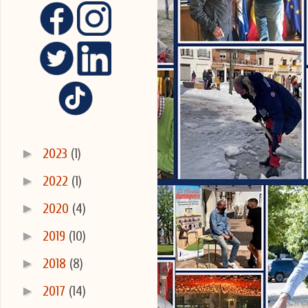
3/13
►
2023
(1)
►
2022
(1)
►
2020
(4)
►
2019
(10)
►
2018
(8)
►
2017
(14)