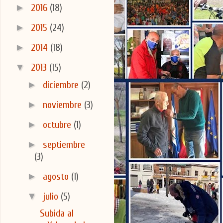
►
2016
(18)
►
2015
(24)
►
2014
(18)
▼
2013
(15)
►
diciembre
(2)
►
noviembre
(3)
►
octubre
(1)
►
septiembre
(3)
►
agosto
(1)
▼
julio
(5)
Subida al