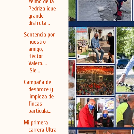
Yelmo de la
Pedriza ¡que
grande
disfruta...
Sentencia por
nuestro
amigo,
Héctor
Valero....
¡Sie...
Campaña de
desbroce y
limpieza de
fincas
particula...
Mi primera
carrera Ultra