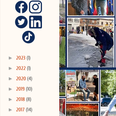
3/13
►
2023
(1)
►
2022
(1)
►
2020
(4)
►
2019
(10)
►
2018
(8)
►
2017
(14)