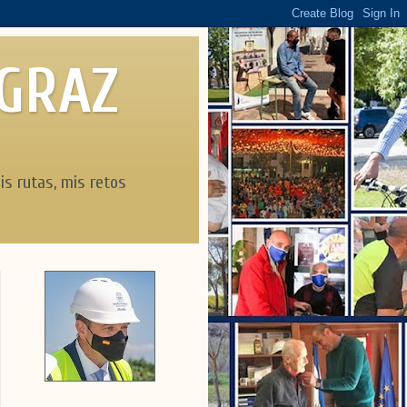
AGRAZ
is rutas, mis retos
Día del árbol