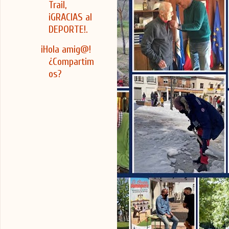
Trail,
¡GRACIAS al
DEPORTE!.
¡Hola amig@!
¿Compartim
os?