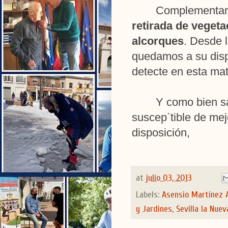
Complementari
retirada de vegeta
alcorques
. Desde 
quedamos a su disp
detecte en esta mat
Y como bien sa
suscep`tible de mej
disposición,
at
julio 03, 2013
Labels:
Asensio Martínez 
y Jardines
,
Sevilla la Nuev