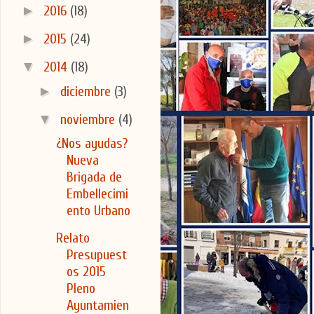
►
2016
(18)
►
2015
(24)
▼
2014
(18)
►
diciembre
(3)
▼
noviembre
(4)
¿Nos ayudas?
Nueva
Brigada de
Embellecimi
ento Urbano
Relato
Presupuest
os 2015
Pleno
Ayuntamien