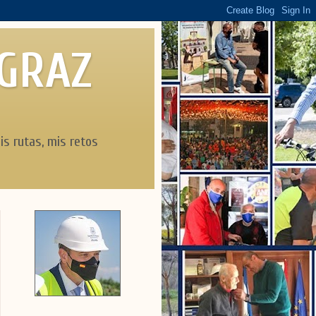
AGRAZ
is rutas, mis retos
Día del árbol