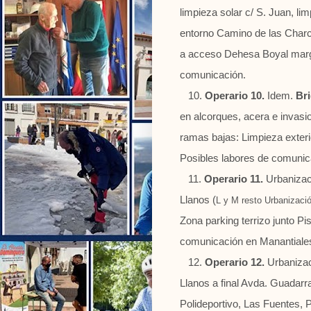
limpieza solar c/ S. Juan, li
entorno Camino de las Charcas
a acceso Dehesa Boyal margen
comunicación.
10.
Operario 10.
Idem.
Bri
en alcorques, acera e invas
ramas bajas: Limpieza exterio
Posibles la
11.
Operario 11.
Urbanizaci
Llanos (
L y M resto Urbanizaci
Zona parking terrizo junto Pi
comunicación en Manantiales
12.
Operario 12.
Urbanizac
Llanos a final Avda. Guadar
Polideportivo, Las Fuentes,