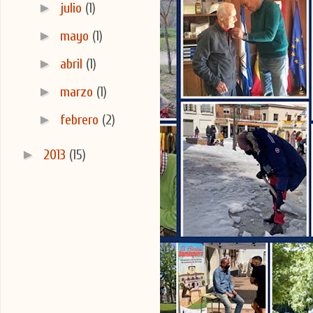
►
julio
(1)
►
mayo
(1)
►
abril
(1)
►
marzo
(1)
►
febrero
(2)
►
2013
(15)