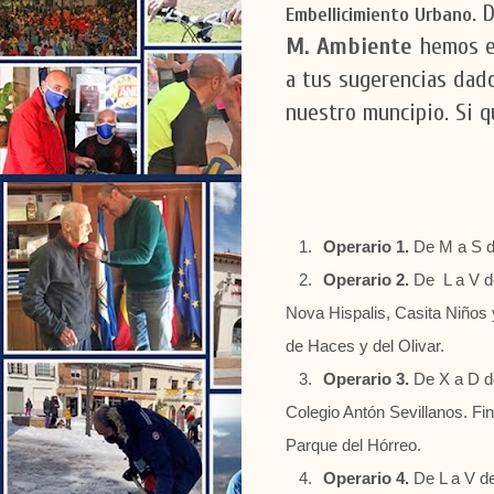
D
Embellicimiento Urbano.
M. Ambiente
hemos e
a tus sugerencias dad
nuestro muncipio. Si q
1.
Operario 1.
De M a S de
2.
Operario 2.
De L a V de
Nova Hispalis, Casita Niños
de Haces y del Olivar.
3.
Operario 3.
De X a D de
Colegio Antón Sevillanos
. F
Parque del Hórreo
.
4.
Operario 4.
De L a V de