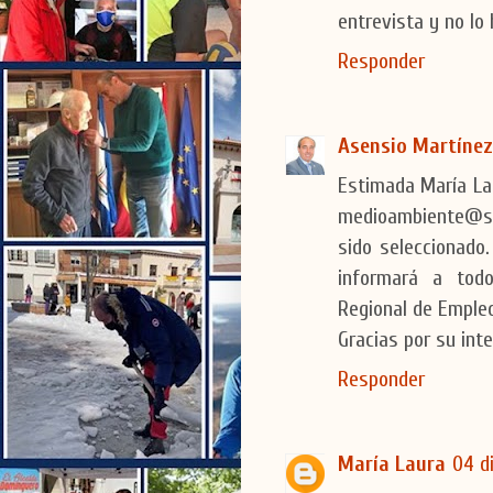
entrevista y no lo 
Responder
Asensio Martínez
Estimada María Lau
medioambiente@se
sido seleccionado
informará a todo
Regional de Empleo
Gracias por su inte
Responder
María Laura
04 d