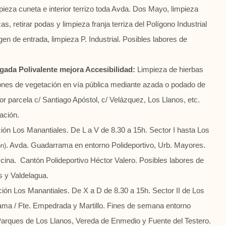
mpieza cuneta e interior terrizo toda Avda. Dos Mayo, limpieza
, retirar podas y limpieza franja terriza del Polígono Industrial
 de entrada, limpieza P. Industrial. Posibles labores de
gada Polivalente mejora Accesibilidad:
Limpieza de hierbas
iones de vegetación en vía pública mediante azada o podado de
r parcela c/ Santiago Apóstol, c/ Velázquez, Los Llanos, etc.
bores de comunicación.
ón Los Manantiales. De L a V de 8.30 a 15h. Sector I hasta Los
. Avda. Guadarrama en entorno Polideportivo, Urb. Mayores.
ón)
scina. Cantón Polideportivo Héctor Valero. Posibles labores de
 y Valdelagua.
ión Los Manantiales. De X a D de 8.30 a 15h. Sector II de Los
rama / Fte. Empedrada y Martillo. Fines de semana
entorno
 Parques de Los Llanos, Vereda de Enmedio y Fuente del Testero
.