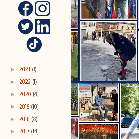
3/13
►
2023
(1)
►
2022
(1)
►
2020
(4)
►
2019
(10)
►
2018
(8)
►
2017
(14)