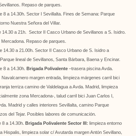
Sevillanos
. Repaso de parques.
 8 a 14.30h. Sector I Sevillalta. Fines de Semana:
Parque
torno Nuestra Señora del Villar
.
 14.30 a 21h. Sector II Casco Urbano de Sevillanos a S. Isidro.
no Mercadona
. Repaso de parques.
 14.30 a 21.00h. Sector II Casco Urbano de S. Isidro a
Parque lineal de
Sevillanos, Santa Bárbara, Baena y Encinar
.
e 8 a 14.30h.
Brigada Polivalente
–trasera piscina Avda.
 Navalcarnero margen entrada, limpieza márgenes carril bici
franja terriza camino de Valdelagua a Avda. Madrid, limpieza
almente zona Mercadona-, talud carril bici Juan Carlos I,
da. Madrid y calles interiores Sevillalta, camino Parque
zos del Tejar. Posibles labores de comunicación.
 8 a 14.30h.
Brigada Polivalente Sector III:
limpieza entorno
a Hispalis, limpieza solar c/ Avutarda margen Antón Sevillano,