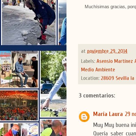
Muchísimas gracias, porqu
at
noviembre 29, 2014
Labels:
Asensio Martínez 
Medio Ambiente
Location:
28609 Sevilla la
3 comentarios:
María Laura
29 n
Muy Muy buena inic
Quería saber cua