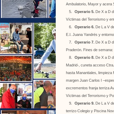
Ambulatorio, Mayor y acera 
5.
Operario 5.
De X a D de
Víctimas del Terrorismo y en
6.
Operario 6.
De L a V de
E.I. Juana Yandrés y entor
7.
Operario 7.
De X a D de
Praderón. Fines de semana: 
8.
Operario 8.
De X a D d
Madrid-, cuneta acceso Ctra.
hasta Manantiales, limpieza 
margen Juan Carlos I –especi
excrementos franja terriza Av
Víctimas del Terrorismo y Po
9.
Operario 9.
De L a V de
terrizo Colegio y Piscina Nov