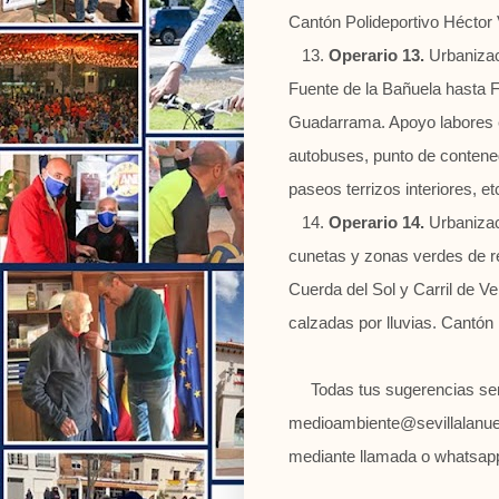
Cantón Polideportivo Héctor 
13.
Operario 13.
Urbanizaci
Fuente de la Bañuela hasta
Guadarrama
. Apoyo labores
autobuses, punto de contene
paseos terrizos interiores, e
14.
Operario 14.
Urbanizac
cunetas y zonas verdes de res
Cuerda del Sol y Carril de V
calzadas por lluvias. Cantón
Todas tus sugerencias serán
medioambiente@sevillalanuev
mediante llamada o whatsapp